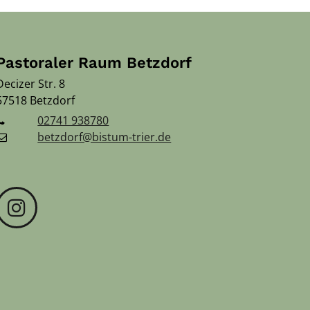
Pastoraler Raum Betzdorf
Decizer Str. 8
57518
Betzdorf
02741 938780
betzdorf@bistum-trier.de