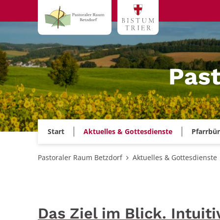
Zum Inhalt springen
Past
Start
Aktuelles & Gottesdienste
Pfarrbü
Pastoraler Raum Betzdorf
Aktuelles & Gottesdienste
Das Ziel im Blick. Intui