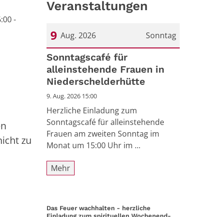
Veranstaltungen
:00 -
9
Aug. 2026
Sonntag
Datum: 9. August 2026
Sonntagscafé für
alleinstehende Frauen in
Niederschelderhütte
9. Aug. 2026 15:00
Herzliche Einladung zum
Sonntagscafé für alleinstehende
en
Frauen am zweiten Sonntag im
icht zu
Monat um 15:00 Uhr im ...
Mehr
Das Feuer wachhalten - herzliche
Einladung zum spirituellen Wochenend-