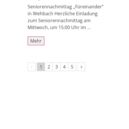
Seniorennachmittag „Füreinander“
in Wehbach Herzliche Einladung
zum Seniorennachmittag am
Mittwoch, um 15:00 Uhr im ...
Mehr
Vorherige Seite
Nächste Seite
1
2
3
4
5