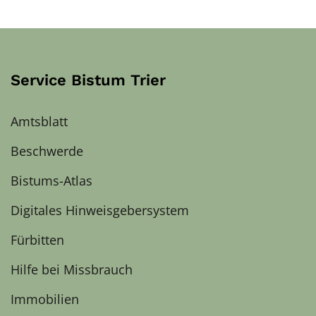
Service Bistum Trier
Amtsblatt
Beschwerde
Bistums-Atlas
Digitales Hinweisgebersystem
Fürbitten
Hilfe bei Missbrauch
Immobilien