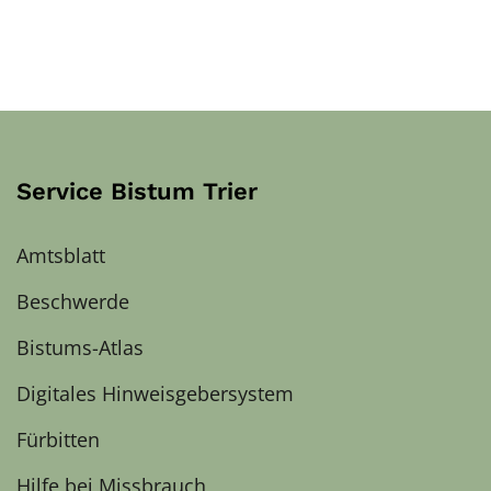
Service Bistum Trier
Amtsblatt
Beschwerde
Bistums-Atlas
Digitales Hinweisgebersystem
Fürbitten
Hilfe bei Missbrauch