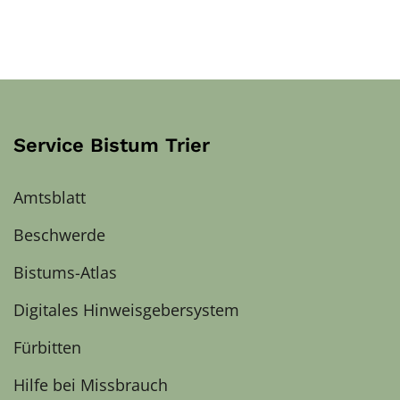
Service Bistum Trier
Amtsblatt
Beschwerde
Bistums-Atlas
Digitales Hinweisgebersystem
Fürbitten
Hilfe bei Missbrauch