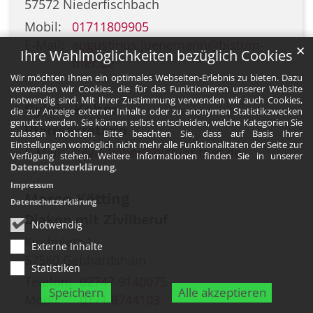
57572
Niederfischbach
Mobil:
01711809905
E-Mail:
augustinus.juenemann@bistum-
✕
Ihre Wahlmöglichkeiten bezüglich Cookies
trier.de
Wir möchten Ihnen ein optimales Webseiten-Erlebnis zu bieten. Dazu
verwenden wir Cookies, die für das Funktionieren unserer Website
notwendig sind. Mit Ihrer Zustimmung verwenden wir auch Cookies,
Sylvia
Kober
die zur Anzeige externer Inhalte oder zu anonymen Statistikzwecken
genutzt werden. Sie können selbst entscheiden, welche Kategorien Sie
Pfarrsekretärin
zulassen möchten. Bitte beachten Sie, dass auf Basis Ihrer
Einstellungen womöglich nicht mehr alle Funktionalitäten der Seite zur
E-Mail:
sylvia.kober@bistum-trier.de
Verfügung stehen. Weitere Informationen finden Sie in unserer
Datenschutzerklärung
.
Impressum
Marco
Kötting
Datenschutzerklärung
Diakon mit Zivilberuf
Notwendig
Kirchplatz 1
Externe Inhalte
57580
Gebhardshain
Statistiken
Telefon:
02747 9140075
Speichern
Alle akzeptieren
Mobil:
0171 8744103