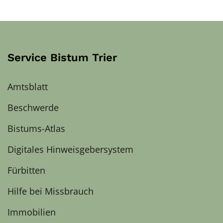
Service Bistum Trier
Amtsblatt
Beschwerde
Bistums-Atlas
Digitales Hinweisgebersystem
Fürbitten
Hilfe bei Missbrauch
Immobilien