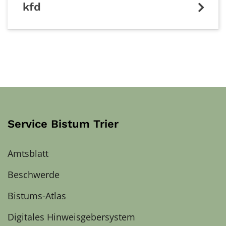
kfd
Service Bistum Trier
Amtsblatt
Beschwerde
Bistums-Atlas
Digitales Hinweisgebersystem