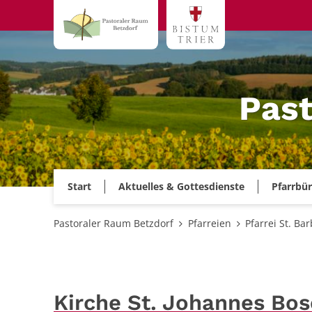
Zum Inhalt springen
Past
Start
Aktuelles & Gottesdienste
Pfarrbü
Pastoraler Raum Betzdorf
Pfarreien
Pfarrei St. Bar
Kirche St. Johannes Bo