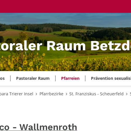
oraler Raum Betzd
ros
Pastoraler Raum
Pfarreien
Prävention sexualis
bara Trierer Insel
Pfarrbezirke
St. Franziskus - Scheuerfeld
sco - Wallmenroth