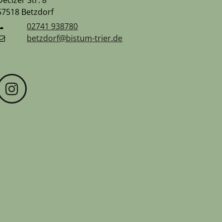
Decizer Str. 8
57518
Betzdorf
02741 938780
betzdorf@bistum-trier.de