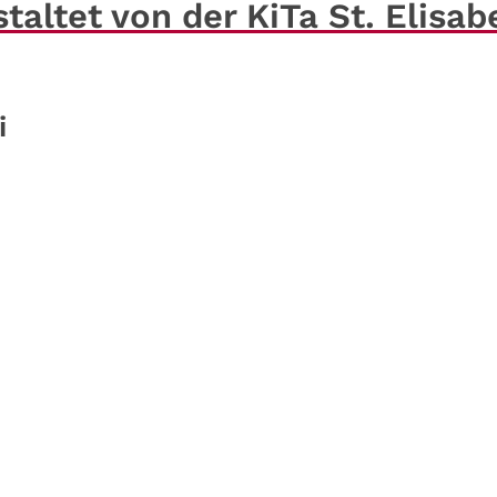
taltet von der KiTa St. Elisab
i