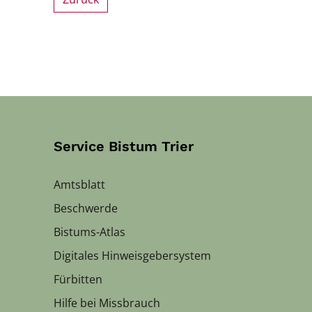
Service Bistum Trier
Amtsblatt
Beschwerde
Bistums-Atlas
Digitales Hinweisgebersystem
Fürbitten
Hilfe bei Missbrauch