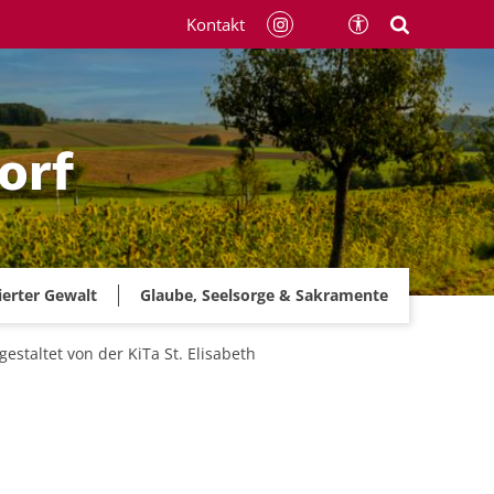
Kontakt
orf
ierter Gewalt
Glaube, Seelsorge & Sakramente
gestaltet von der KiTa St. Elisabeth