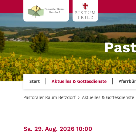
Zum Inhalt springen
Past
Start
Aktuelles & Gottesdienste
Pfarrbü
Pastoraler Raum Betzdorf
Aktuelles & Gottesdienste
:
Sa. 29. Aug. 2026 10:00