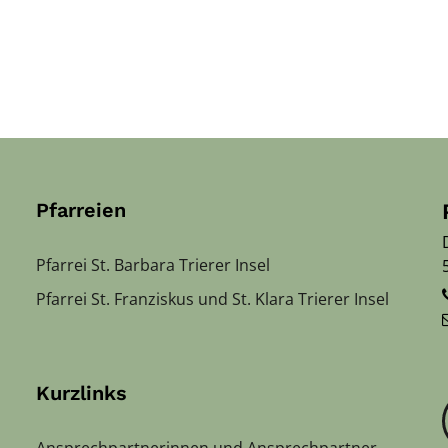
Pfarreien
Pfarrei St. Barbara Trierer Insel
Pfarrei St. Franziskus und St. Klara Trierer Insel
Kurzlinks
Ansprechpartnerinnen und Ansprechpartner