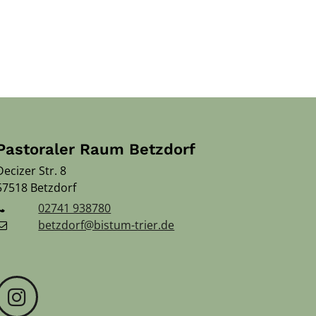
Pastoraler Raum Betzdorf
Decizer Str. 8
57518
Betzdorf
02741 938780
betzdorf@bistum-trier.de