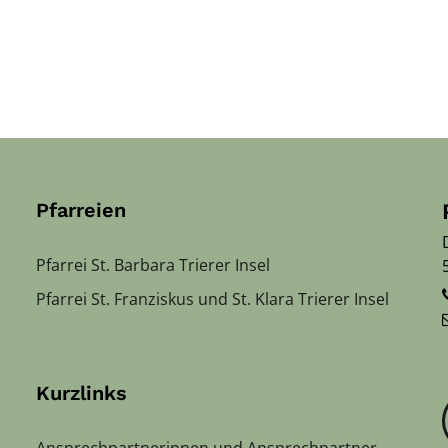
Pfarreien
Pfarrei St. Barbara Trierer Insel
Pfarrei St. Franziskus und St. Klara Trierer Insel
Kurzlinks
Ansprechpartnerinnen und Ansprechpartner