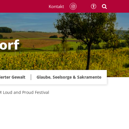
Kontakt
orf
ierter Gewalt
Glaube, Seelsorge & Sakramente
M Loud and Proud Festival