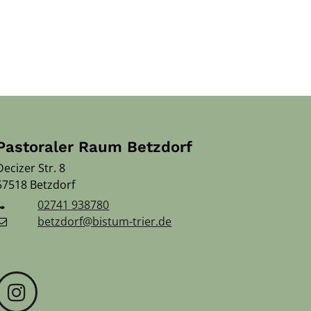
Pastoraler Raum Betzdorf
Decizer Str. 8
57518
Betzdorf
02741 938780
betzdorf@bistum-trier.de