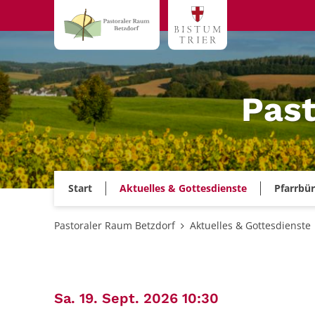
Zum Inhalt springen
Past
Start
Aktuelles & Gottesdienste
Pfarrbü
Pastoraler Raum Betzdorf
Aktuelles & Gottesdienste
:
Sa. 19. Sept. 2026 10:30