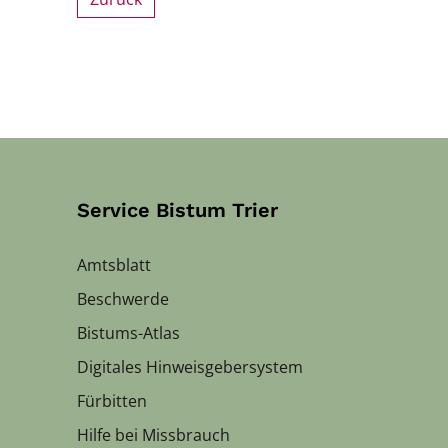
Service Bistum Trier
Amtsblatt
Beschwerde
Bistums-Atlas
Digitales Hinweisgebersystem
Fürbitten
Hilfe bei Missbrauch