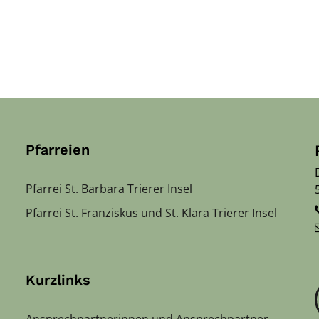
Pfarreien
Pfarrei St. Barbara Trierer Insel
Pfarrei St. Franziskus und St. Klara Trierer Insel
Kurzlinks
Ansprechpartnerinnen und Ansprechpartner