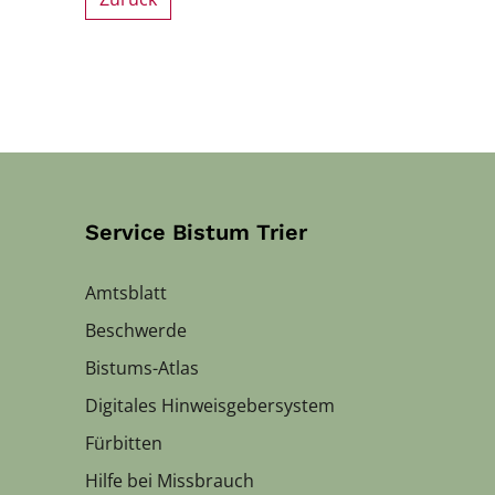
Service Bistum Trier
Amtsblatt
Beschwerde
Bistums-Atlas
Digitales Hinweisgebersystem
Fürbitten
Hilfe bei Missbrauch