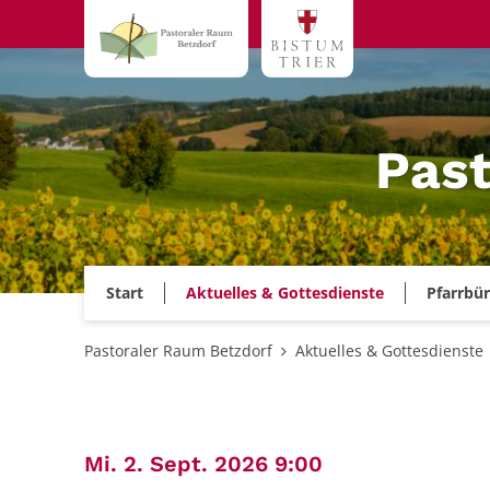
Zum Inhalt springen
Past
Start
Aktuelles & Gottesdienste
Pfarrbü
Pastoraler Raum Betzdorf
Aktuelles & Gottesdienste
:
Mi. 2. Sept. 2026 9:00