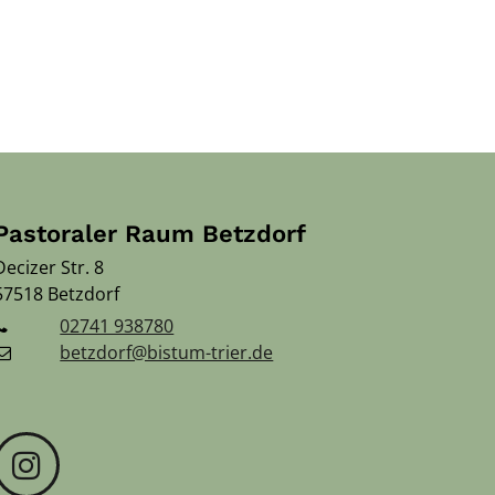
Pastoraler Raum Betzdorf
Decizer Str. 8
57518
Betzdorf
02741 938780
betzdorf@bistum-trier.de