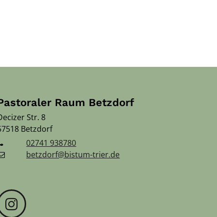
Pastoraler Raum Betzdorf
Decizer Str. 8
57518
Betzdorf
02741 938780
betzdorf@bistum-trier.de