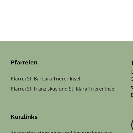
Pfarreien
Pfarrei St. Barbara Trierer Insel
Pfarrei St. Franziskus und St. Klara Trierer Insel
Kurzlinks
Ansprechpartnerinnen und Ansprechpartner