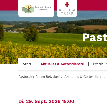
Zum Inhalt springen
Past
Start
Aktuelles & Gottesdienste
Pfarrbü
Pastoraler Raum Betzdorf
Aktuelles & Gottesdienste
:
Di. 29. Sept. 2026 18:00