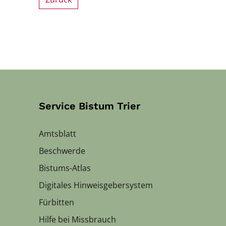
Service Bistum Trier
Amtsblatt
Beschwerde
Bistums-Atlas
Digitales Hinweisgebersystem
Fürbitten
Hilfe bei Missbrauch