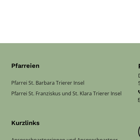
Pfarreien
Pfarrei St. Barbara Trierer Insel
Pfarrei St. Franziskus und St. Klara Trierer Insel
Kurzlinks
Ansprechpartnerinnen und Ansprechpartner