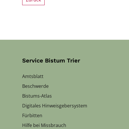
Service Bistum Trier
Amtsblatt
Beschwerde
Bistums-Atlas
Digitales Hinweisgebersystem
Fürbitten
Hilfe bei Missbrauch