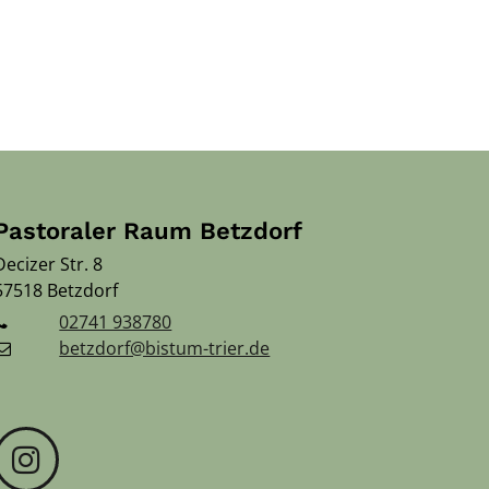
Pastoraler Raum Betzdorf
Decizer Str. 8
57518
Betzdorf
02741 938780
betzdorf@bistum-trier.de