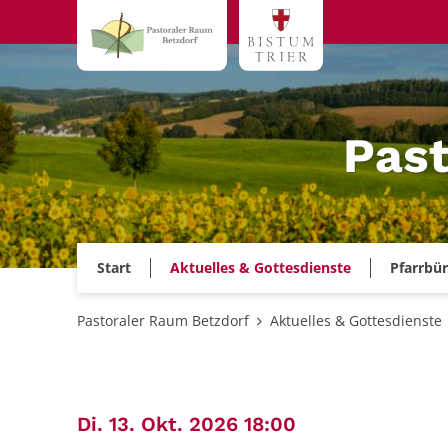
Zum Inhalt springen
Past
Start
Aktuelles & Gottesdienste
Pfarrbü
Pastoraler Raum Betzdorf
Aktuelles & Gottesdienste
:
Di. 13. Okt. 2026 18:00