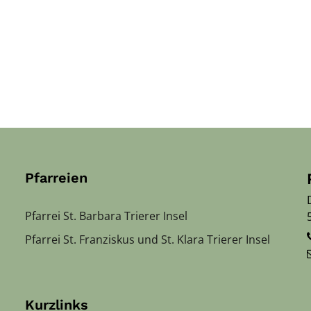
Pfarreien
Pfarrei St. Barbara Trierer Insel
Pfarrei St. Franziskus und St. Klara Trierer Insel
Kurzlinks