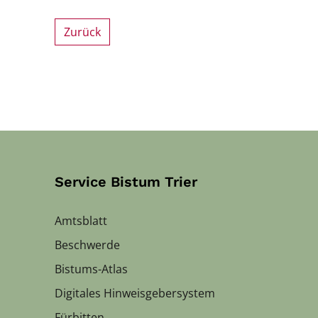
Zurück
Service Bistum Trier
Amtsblatt
Beschwerde
Bistums-Atlas
Digitales Hinweisgebersystem
Fürbitten