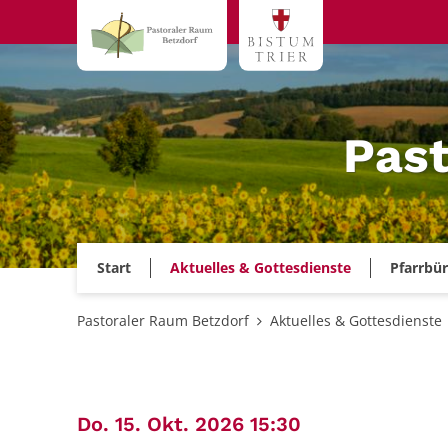
Zum Inhalt springen
Past
Start
Aktuelles & Gottesdienste
Pfarrbü
Pastoraler Raum Betzdorf
Aktuelles & Gottesdienste
:
Do. 15. Okt. 2026 15:30