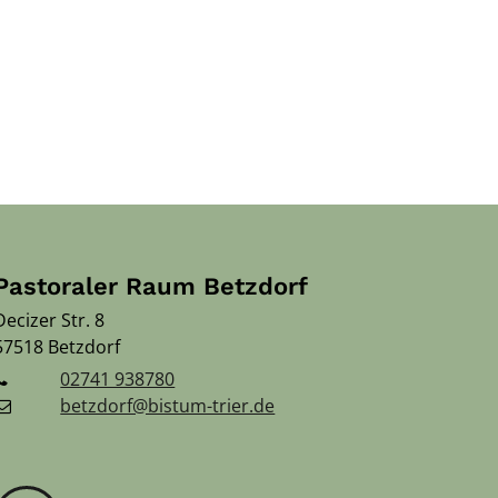
Pastoraler Raum Betzdorf
Decizer Str. 8
57518
Betzdorf
02741 938780
betzdorf@bistum-trier.de