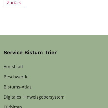
Zurück
Service Bistum Trier
Amtsblatt
Beschwerde
Bistums-Atlas
Digitales Hinweisgebersystem
Fürbitten