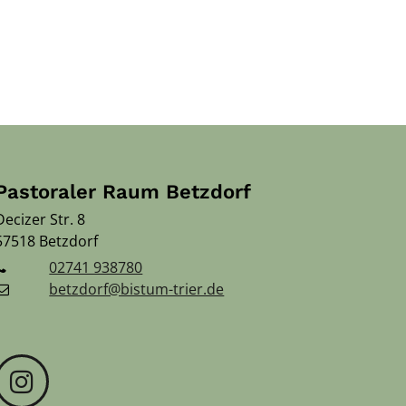
Pastoraler Raum Betzdorf
Decizer Str. 8
57518
Betzdorf
02741 938780
betzdorf@bistum-trier.de