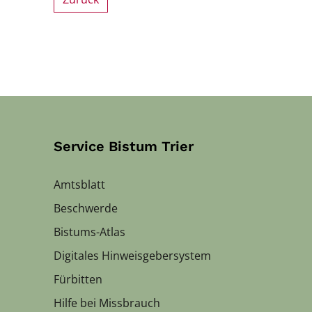
Service Bistum Trier
Amtsblatt
Beschwerde
Bistums-Atlas
Digitales Hinweisgebersystem
Fürbitten
Hilfe bei Missbrauch