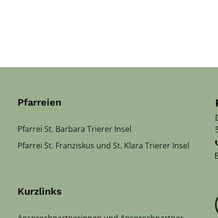
Pfarreien
Pfarrei St. Barbara Trierer Insel
Pfarrei St. Franziskus und St. Klara Trierer Insel
Kurzlinks
Ansprechpartnerinnen und Ansprechpartner