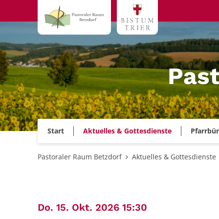
Zum Inhalt springen
Past
Start
Aktuelles & Gottesdienste
Pfarrbü
Pastoraler Raum Betzdorf
Aktuelles & Gottesdienste
:
Do. 15. Okt. 2026 15:30