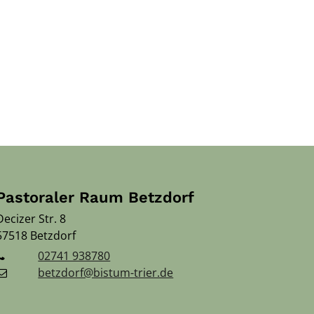
Pastoraler Raum Betzdorf
Decizer Str. 8
57518
Betzdorf
02741 938780
betzdorf@bistum-trier.de