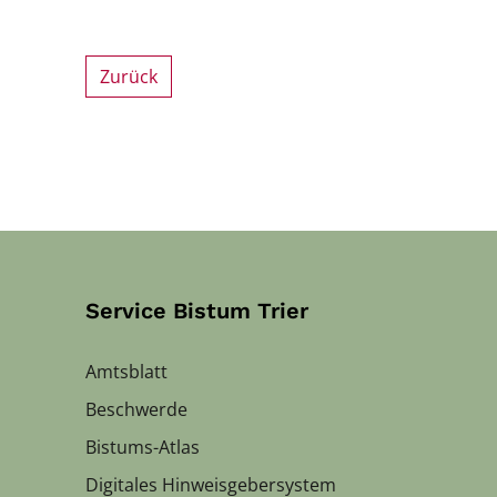
Zurück
Service Bistum Trier
Amtsblatt
Beschwerde
Bistums-Atlas
Digitales Hinweisgebersystem