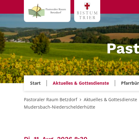
Zum Inhalt springen
Past
Start
Aktuelles & Gottesdienste
Pfarrbü
Pastoraler Raum Betzdorf
Aktuelles & Gottesdienste
Mudersbach-Niederschelderhütte
: