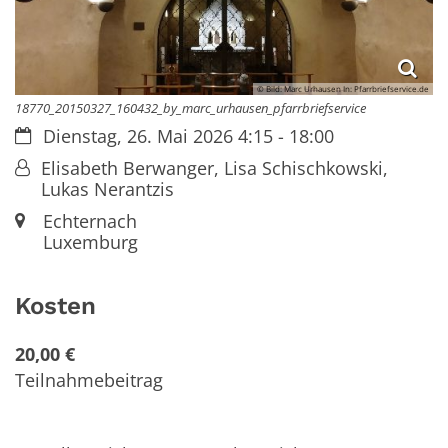
© Bild: Marc Urhausen In: Pfarrbriefservice.de
18770_20150327_160432_by_marc_urhausen_pfarrbriefservice
Datum:
Dienstag, 26. Mai 2026 4:15 - 18:00
Von:
Elisabeth Berwanger, Lisa Schischkowski,
Lukas Nerantzis
Ort:
Echternach
Luxemburg
Kosten
20,00 €
Teilnahmebeitrag