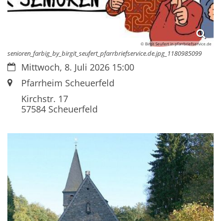
© Birgit Seufert in pfarrbriefservice.de
senioren_farbig_by_birgit_seufert_pfarrbriefservice.de.jpg_1180985099
Datum:
Mittwoch, 8. Juli 2026 15:00
Ort:
Pfarrheim Scheuerfeld
Kirchstr. 17
57584
Scheuerfeld