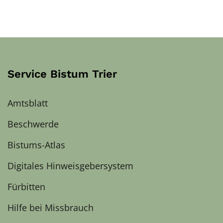
Service Bistum Trier
Amtsblatt
Beschwerde
Bistums-Atlas
Digitales Hinweisgebersystem
Fürbitten
Hilfe bei Missbrauch